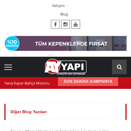
İletişim
Blog
Yana Kayar Bahçe Motoru
SON DAKİKA KAMPANYA
600 nm kepenk motoru
Kepenk ups (Güç Kaynağı)
Diğer Blog Yazıları