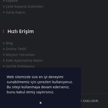
Kepenk
Çelik Kepenk Sistemleri
Garaj Kapısı
Hızlı Erişim
Blog
Online Teklif
Müşteri Yorumları
Kvkk Aydınlatma Metni
Gizlilik Politikamız
Web sitemizde size en iyi deneyimi
sunabilmemiz için çerezleri kullanıyoruz.
Bu siteyi kullanmaya devam ederseniz,
bunu kabul etmiş sayılırsınız.
COPYRIGHTS © 2022 AYYAPI | TÜM HAKLARI SAKLIDIR.
X