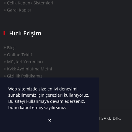
Çelik Kepenk Sistemleri
Garaj Kapısı
Hızlı Erişim
Blog
Online Teklif
Müşteri Yorumları
Kvkk Aydınlatma Metni
Gizlilik Politikamız
Web sitemizde size en iyi deneyimi
sunabilmemiz için çerezleri kullanıyoruz.
Bu siteyi kullanmaya devam ederseniz,
bunu kabul etmiş sayılırsınız.
COPYRIGHTS © 2022 AYYAPI | TÜM HAKLARI SAKLIDIR.
X