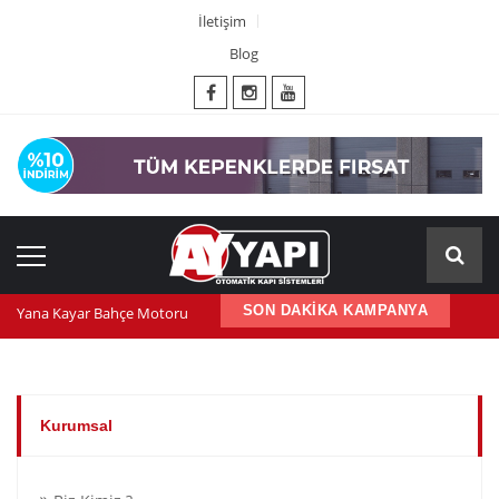
İletişim
Blog
Yana Kayar Bahçe Motoru
SON DAKİKA KAMPANYA
600 nm kepenk motoru
Kepenk ups (Güç Kaynağı)
Kurumsal