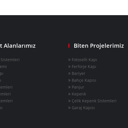
t Alanlarımız
Biten Projelerimiz
Sistemleri
Fotoselli Kapı
temi
Ferforje Kapı
pı
Bariyer
ı
Bahçe Kapısı
emleri
Panjur
emleri
Kepenk
temleri
Çelik Kepenk Sistemleri
pı
Garaj Kapısı