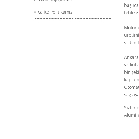
başlıca
Kalite Politikamız
tehlike
Motorlu
üretimi
sisteml
Ankara 
ve kull
bir şek
kaplama
Otomati
sağlaya
Sizler 
Alümin