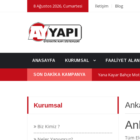
8 Ağustos 2026, Cumartesi
İletişim
Blog
ANASAYFA
KURUMSAL
FAALİYET ALA
Yana Kayar Bahçe Mot
SON DAKİKA KAMPANYA
600 nm kepenk motor
Kepenk ups (Güç Kayn
Anka
Kurumsal
An
Biz Kimiz ?
Tüm Ele
Neler Yapıyoruz?