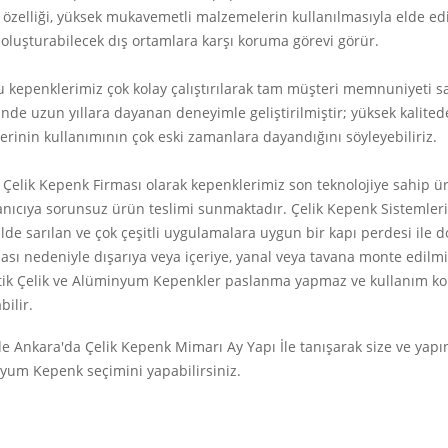
 özelliği, yüksek mukavemetli malzemelerin kullanılmasıyla elde edil
 oluşturabilecek dış ortamlara karşı koruma görevi görür.
 kepenklerimiz çok kolay çalıştırılarak tam müşteri memnuniyeti sa
nde uzun yıllara dayanan deneyimle geliştirilmiştir; yüksek kalit
erinin kullanımının çok eski zamanlara dayandığını söyleyebiliriz.
Çelik Kepenk Firması olarak kepenklerimiz son teknolojiye sahip üre
anıcıya sorunsuz ürün teslimi sunmaktadır. Çelik Kepenk Sistemleri u
ilde sarılan ve çok çeşitli uygulamalara uygun bir kapı perdesi ile d
sı nedeniyle dışarıya veya içeriye, yanal veya tavana monte edilm
k Çelik ve Alüminyum Kepenkler paslanma yapmaz ve kullanım kolayl
bilir.
de Ankara'da Çelik Kepenk Mimarı Ay Yapı İle tanışarak size ve yap
yum Kepenk seçimini yapabilirsiniz.