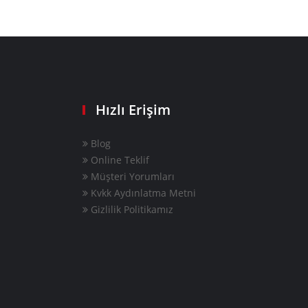
Hızlı Erişim
Blog
Online Teklif
Müşteri Yorumları
Kvkk Aydınlatma Metni
Gizlilik Politikamız