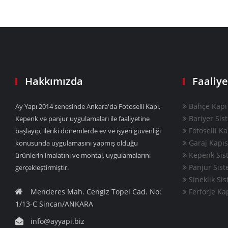
Hakkımızda
Faaliye
Bahçe Kapı 
Ay Yapı 2014 senesinde Ankara'da Fotoselli Kapı,
Bariyer Sis
Kepenk ve panjur uygulamaları ile faaliyetine
Fotoselli Ka
başlayıp, ileriki dönemlerde ev ve işyeri güvenliği
Garaj Kapıs
konusunda uygulamasını yapmış olduğu
Kepenk Sist
ürünlerin imalatını ve montaj, uygulamalarını
Panjur Sist
gerçekleştirmiştir.
Sineklik Sis
Menderes Mah. Cengiz Topel Cad. No:
Ferforje Ka
1/13-C Sincan/ANKARA
info@ayyapi.biz