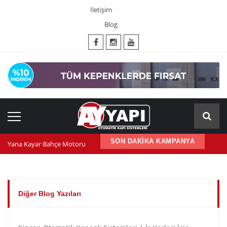
İletişim
Blog
Yana Kayar Bahçe Motoru
SON DAKİKA KAMPANYA
600 nm kepenk motoru
Kepenk ups (Güç Kaynağı)
Diğer Blog Yazıları