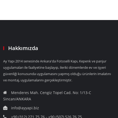
Hakkımızda
Ay Yapı 2014 senesinde Ankara'da Fotoselli Kapı, Kepenk ve panjur
uygulamaları ile faaliyetine başlayıp, ileriki dönemlerde ev ve işyeri
güvenliği konusunda uygulamasını yapmış olduğu ürünlerin imalatını
ve montaj, uygulamalarını gerçekleştirmiştir.
Menderes Mah. Cengiz Topel Cad. No: 1/13-C
Sincan/ANKARA
info@ayyapi.biz
+90 (312) 271 75 76 - +90 (507) 526 76 75