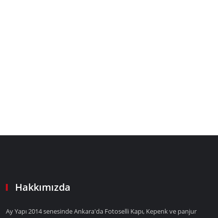
Hakkımızda
Ay Yapı 2014 senesinde Ankara'da Fotoselli Kapı, Kepenk ve panjur