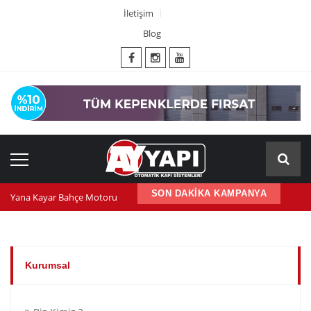
İletişim
Blog
SON DAKİKA KAMPANYA
Yana Kayar Bahçe Motoru
600 nm kepenk motoru
Kepenk ups (Güç Kaynağı)
Kurumsal