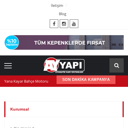
İletişim
Blog
SON DAKİKA KAMPANYA
Yana Kayar Bahçe Motoru
600 nm kepenk motoru
Kepenk ups (Güç Kaynağı)
Kurumsal