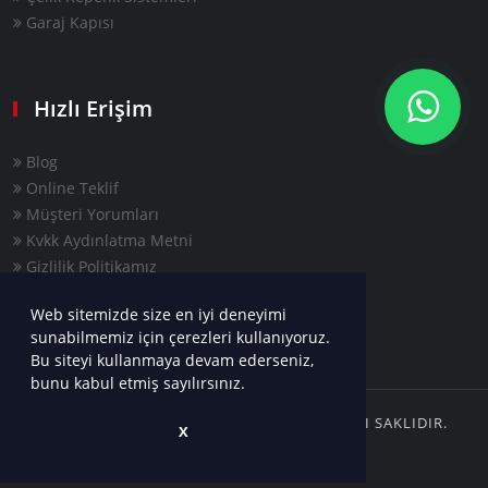
Garaj Kapısı
Hızlı Erişim
Blog
Online Teklif
Müşteri Yorumları
Kvkk Aydınlatma Metni
Gizlilik Politikamız
Web sitemizde size en iyi deneyimi
sunabilmemiz için çerezleri kullanıyoruz.
Bu siteyi kullanmaya devam ederseniz,
bunu kabul etmiş sayılırsınız.
COPYRIGHTS © 2022 AYYAPI | TÜM HAKLARI SAKLIDIR.
X