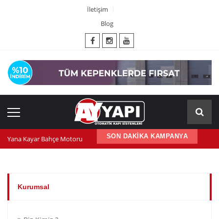
İletişim
Blog
SON DAKİKA KAMPANYA
Yana Kayar Bahçe Motoru
600 nm kepenk motoru
Kepenk ups (Güç Kaynağı)
Kurumsal