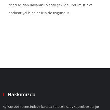
ticari açıdan dayanıklı olacak şekilde üretilmiştir ve
endüstriyel binalar için de uygundur.
Hakkımızda
Ay Yapı 2014 senesinde Ankara'da Fotoselli Kapı, Kepenk ve panjur