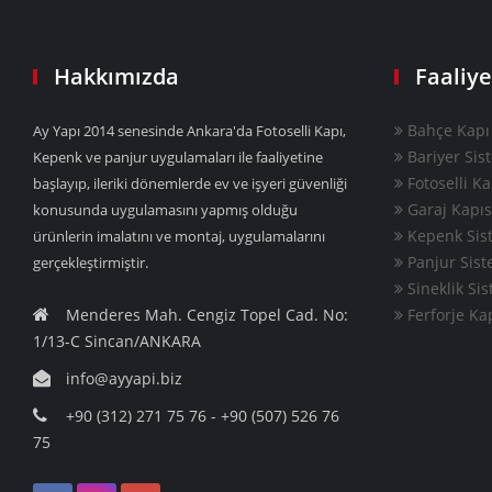
Hakkımızda
Faaliye
Bahçe Kapı 
Ay Yapı 2014 senesinde Ankara'da Fotoselli Kapı,
Bariyer Sis
Kepenk ve panjur uygulamaları ile faaliyetine
Fotoselli Ka
başlayıp, ileriki dönemlerde ev ve işyeri güvenliği
Garaj Kapıs
konusunda uygulamasını yapmış olduğu
Kepenk Sist
ürünlerin imalatını ve montaj, uygulamalarını
Panjur Sist
gerçekleştirmiştir.
Sineklik Sis
Menderes Mah. Cengiz Topel Cad. No:
Ferforje Ka
1/13-C Sincan/ANKARA
info@ayyapi.biz
+90 (312) 271 75 76 - +90 (507) 526 76
75