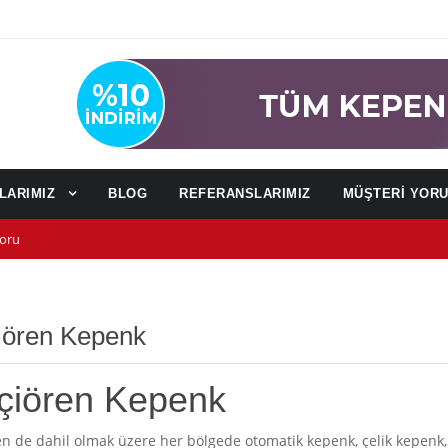
NLARIMIZ
BLOG
REFERANSLARIMIZ
MÜŞTERİ YOR
oru
u
ağı)
iören Kepenk
çiören Kepenk
n de dahil olmak üzere her bölgede otomatik kepenk, çelik kepenk, 