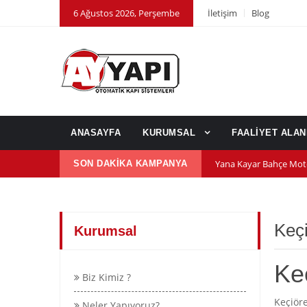
6 Ağustos 2026, Perşembe
İletişim
Blog
ANASAYFA
KURUMSAL
FAALİYET ALA
Yana Kayar Bahçe Mot
SON DAKİKA KAMPANYA
600 nm kepenk motor
Kepenk ups (Güç Kayn
Keç
Kurumsal
Ke
Biz Kimiz ?
Keçiöre
Neler Yapıyoruz?