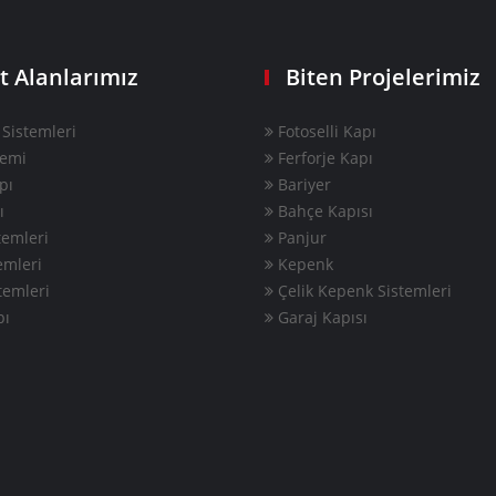
t Alanlarımız
Biten Projelerimiz
Sistemleri
Fotoselli Kapı
temi
Ferforje Kapı
pı
Bariyer
ı
Bahçe Kapısı
emleri
Panjur
emleri
Kepenk
temleri
Çelik Kepenk Sistemleri
pı
Garaj Kapısı