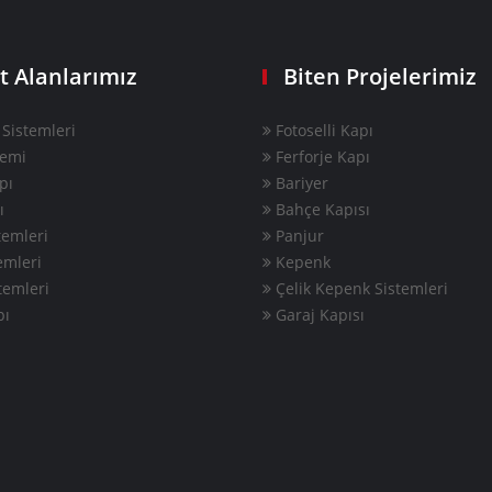
t Alanlarımız
Biten Projelerimiz
Sistemleri
Fotoselli Kapı
temi
Ferforje Kapı
pı
Bariyer
ı
Bahçe Kapısı
emleri
Panjur
emleri
Kepenk
temleri
Çelik Kepenk Sistemleri
pı
Garaj Kapısı