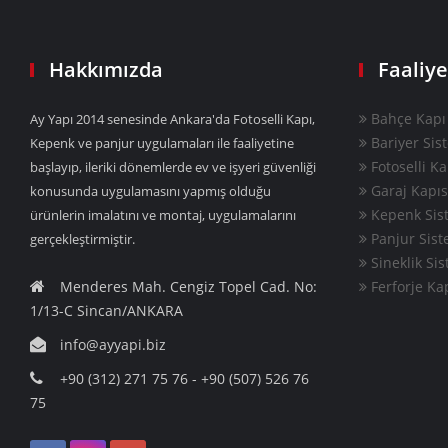
Hakkımızda
Faaliye
Bahçe Kapı 
Ay Yapı 2014 senesinde Ankara'da Fotoselli Kapı,
Bariyer Sis
Kepenk ve panjur uygulamaları ile faaliyetine
Fotoselli Ka
başlayıp, ileriki dönemlerde ev ve işyeri güvenliği
Garaj Kapıs
konusunda uygulamasını yapmış olduğu
Kepenk Sist
ürünlerin imalatını ve montaj, uygulamalarını
Panjur Sist
gerçekleştirmiştir.
Sineklik Sis
Menderes Mah. Cengiz Topel Cad. No:
Ferforje Ka
1/13-C Sincan/ANKARA
info@ayyapi.biz
+90 (312) 271 75 76 - +90 (507) 526 76
75