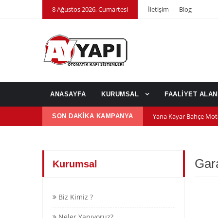
8 Ağustos 2026, Cumartesi
İletişim
Blog
ANASAYFA
KURUMSAL
FAALİYET ALA
Yana Kayar Bahçe Mot
SON DAKİKA KAMPANYA
600 nm kepenk motor
Kepenk ups (Güç Kayn
Gara
Kurumsal
Biz Kimiz ?
Neler Yapıyoruz?