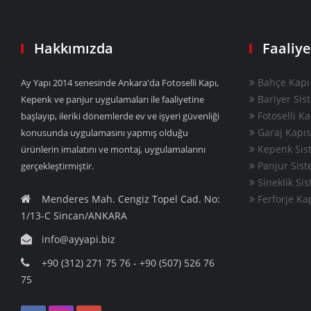
Hakkımızda
Faaliye
Bahçe Kapı 
Ay Yapı 2014 senesinde Ankara'da Fotoselli Kapı,
Bariyer Sis
Kepenk ve panjur uygulamaları ile faaliyetine
Fotoselli Ka
başlayıp, ileriki dönemlerde ev ve işyeri güvenliği
Garaj Kapıs
konusunda uygulamasını yapmış olduğu
Kepenk Sist
ürünlerin imalatını ve montaj, uygulamalarını
Panjur Sist
gerçekleştirmiştir.
Sineklik Sis
Menderes Mah. Cengiz Topel Cad. No:
Ferforje Ka
1/13-C Sincan/ANKARA
info@ayyapi.biz
+90 (312) 271 75 76 - +90 (507) 526 76
75