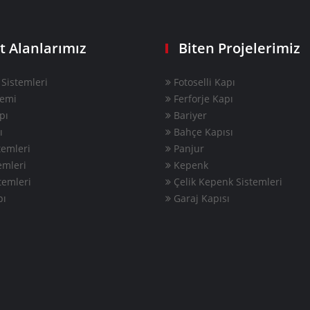
t Alanlarımız
Biten Projelerimiz
Sistemleri
Fotoselli Kapı
temi
Ferforje Kapı
pı
Bariyer
ı
Bahçe Kapısı
emleri
Panjur
emleri
Kepenk
temleri
Çelik Kepenk Sistemleri
pı
Garaj Kapısı