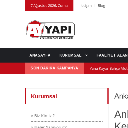
7 Ağustos 2026, Cuma
İletişim
Blog
ANASAYFA
KURUMSAL
FAALİYET ALA
Yana Kayar Bahçe Mot
SON DAKİKA KAMPANYA
600 nm kepenk motor
Kepenk ups (Güç Kayn
Ank
Kurumsal
An
Biz Kimiz ?
Ke
Neler Yapıyoruz?