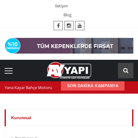
İletişim
Blog
SON DAKİKA KAMPANYA
Yana Kayar Bahçe Motoru
600 nm kepenk motoru
Kepenk ups (Güç Kaynağı)
Kurumsal