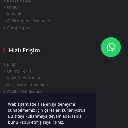
Bahçe Kapısı
Panjur
Kepenk
Çelik Kepenk Sistemleri
Garaj Kapısı
Hızlı Erişim
Blog
Online Teklif
Müşteri Yorumları
Kvkk Aydınlatma Metni
Gizlilik Politikamız
Web sitemizde size en iyi deneyimi
sunabilmemiz için çerezleri kullanıyoruz.
Bu siteyi kullanmaya devam ederseniz,
bunu kabul etmiş sayılırsınız.